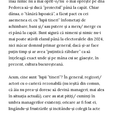
însă nimic nu a mai oprit-o/nu o mai oprește pe dna
Fedorca să-și ducă ”proiectul” până la capăt. Chiar
dânsa, o ”tânără lupoaică”, a făcut pact cu cei
asemenea ei, cu ”lupii tineri” înfometați de
schimbare, bani și/ sau putere și a mers/ merge cu
ei până la capăt. Sunt sigură că nimeni și nimic nu-i
mai poate stăvili elanul până la electoralele din 2024,
nici măcar domnul primar general, dacă și-ar face
puțin timp și ar avea ”puțintică răbdare” ca să
înțeleagă exact unde și pe mâna cui se găsește, în
prezent, cultura bucureșteană.
Acum, cine sunt ”lupii ”tineri”? În general, regizori/
actori cu o carieră rezonabilă (nu ieșită din comun,
că ăia nu prea-și doresc să devină manageri, mai ales
în situația actuală), care au stat pitiți/ cuminți în
umbra managerilor existenți, oricare ar fi fost ei,
lingându-și frustrările și incitându-și colegii la acte