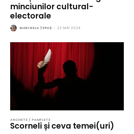
minciunilor cultural-
electorale
MARINELA ȚEPUȘ
-
22 MAI 2024
ANCHETE / PAMFLETE
Scorneli și ceva temei(uri)