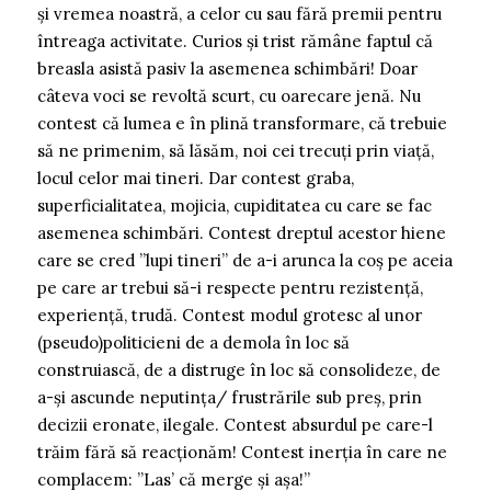
și vremea noastră, a celor cu sau fără premii pentru
întreaga activitate. Curios și trist rămâne faptul că
breasla asistă pasiv la asemenea schimbări! Doar
câteva voci se revoltă scurt, cu oarecare jenă. Nu
contest că lumea e în plină transformare, că trebuie
să ne primenim, să lăsăm, noi cei trecuți prin viață,
locul celor mai tineri. Dar contest graba,
superficialitatea, mojicia, cupiditatea cu care se fac
asemenea schimbări. Contest dreptul acestor hiene
care se cred ”lupi tineri” de a-i arunca la coș pe aceia
pe care ar trebui să-i respecte pentru rezistență,
experiență, trudă. Contest modul grotesc al unor
(pseudo)politicieni de a demola în loc să
construiască, de a distruge în loc să consolideze, de
a-și ascunde neputința/ frustrările sub preș, prin
decizii eronate, ilegale. Contest absurdul pe care-l
trăim fără să reacționăm! Contest inerția în care ne
complacem: ”Las’ că merge și așa!”