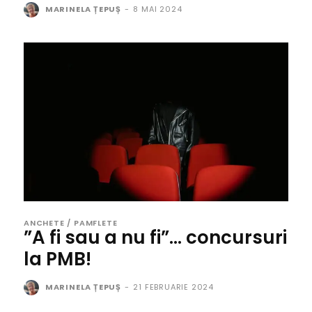
MARINELA ȚEPUȘ
-
8 MAI 2024
ANCHETE / PAMFLETE
”A fi sau a nu fi”… concursuri
la PMB!
MARINELA ȚEPUȘ
-
21 FEBRUARIE 2024