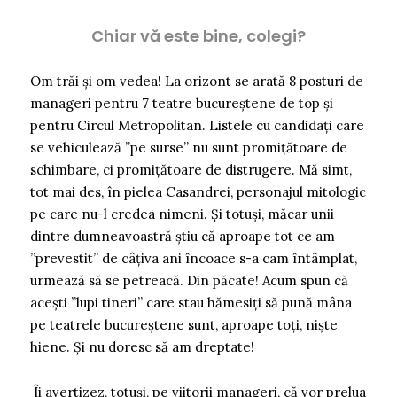
Chiar vă este bine, colegi?
Om trăi și om vedea! La orizont se arată 8 posturi de
manageri pentru 7 teatre bucureștene de top și
pentru Circul Metropolitan. Listele cu candidați care
se vehiculează ”pe surse” nu sunt promițătoare de
schimbare, ci promițătoare de distrugere. Mă simt,
tot mai des, în pielea Casandrei, personajul mitologic
pe care nu-l credea nimeni. Și totuși, măcar unii
dintre dumneavoastră știu că aproape tot ce am
”prevestit” de câțiva ani încoace s-a cam întâmplat,
urmează să se petreacă. Din păcate! Acum spun că
acești ”lupi tineri” care stau hămesiți să pună mâna
pe teatrele bucureștene sunt, aproape toți, niște
hiene. Și nu doresc să am dreptate!
Îi avertizez, totuși, pe viitorii manageri, că vor prelua