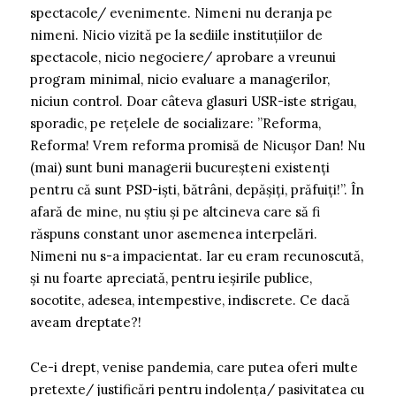
spectacole/ evenimente. Nimeni nu deranja pe
nimeni. Nicio vizită pe la sediile instituțiilor de
spectacole, nicio negociere/ aprobare a vreunui
program minimal, nicio evaluare a managerilor,
niciun control. Doar câteva glasuri USR-iste strigau,
sporadic, pe rețelele de socializare: ”Reforma,
Reforma! Vrem reforma promisă de Nicușor Dan! Nu
(mai) sunt buni managerii bucureșteni existenți
pentru că sunt PSD-iști, bătrâni, depășiți, prăfuiți!”. În
afară de mine, nu știu și pe altcineva care să fi
răspuns constant unor asemenea interpelări.
Nimeni nu s-a impacientat. Iar eu eram recunoscută,
și nu foarte apreciată, pentru ieșirile publice,
socotite, adesea, intempestive, indiscrete. Ce dacă
aveam dreptate?!
Ce-i drept, venise pandemia, care putea oferi multe
pretexte/ justificări pentru indolența/ pasivitatea cu