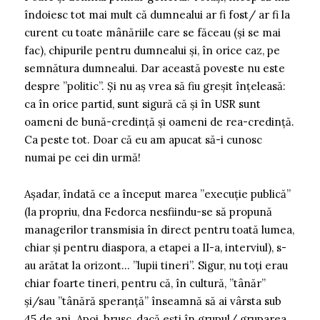
îndoiesc tot mai mult că dumnealui ar fi fost/ ar fi la
curent cu toate mânăriile care se făceau (și se mai
fac), chipurile pentru dumnealui și, în orice caz, pe
semnătura dumnealui. Dar această poveste nu este
despre ”politic”. Și nu aș vrea să fiu greșit înțeleasă:
ca în orice partid, sunt sigură că și în USR sunt
oameni de bună-credință și oameni de rea-credință.
Ca peste tot. Doar că eu am apucat să-i cunosc
numai pe cei din urmă!
Așadar, îndată ce a început marea ”execuție publică”
(la propriu, dna Fedorca nesfiindu-se să propună
managerilor transmisia în direct pentru toată lumea,
chiar și pentru diaspora, a etapei a II-a, interviul), s-
au arătat la orizont… ”lupii tineri”. Sigur, nu toți erau
chiar foarte tineri, pentru că, în cultură, ”tânăr”
și/sau ”tânără speranță” înseamnă să ai vârsta sub
45 de ani. Apoi, brusc, dacă ești în grupul/ gruparea