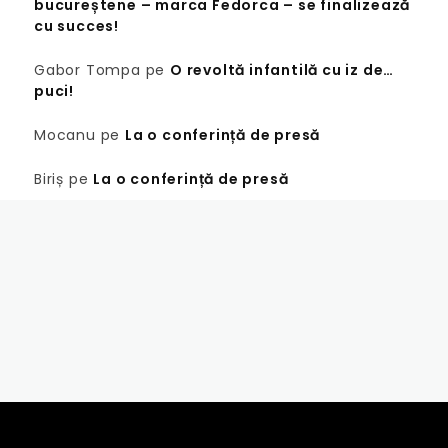
bucureștene – marca Fedorca – se finalizează
cu succes!
Gabor Tompa
pe
O revoltă infantilă cu iz de…
puci!
Mocanu
pe
La o conferință de presă
Biriș
pe
La o conferință de presă