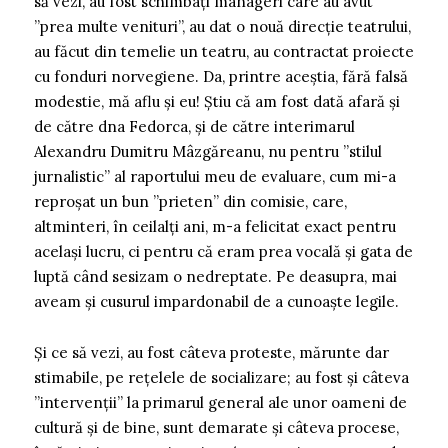
să vezi, au fost schimbați manageri care au avut
”prea multe venituri”, au dat o nouă direcție teatrului,
au făcut din temelie un teatru, au contractat proiecte
cu fonduri norvegiene. Da, printre aceștia, fără falsă
modestie, mă aflu și eu! Știu că am fost dată afară și
de către dna Fedorca, și de către interimarul
Alexandru Dumitru Mâzgăreanu, nu pentru ”stilul
jurnalistic” al raportului meu de evaluare, cum mi-a
reproșat un bun ”prieten” din comisie, care,
altminteri, în ceilalți ani, m-a felicitat exact pentru
același lucru, ci pentru că eram prea vocală și gata de
luptă când sesizam o nedreptate. Pe deasupra, mai
aveam și cusurul impardonabil de a cunoaște legile.
Și ce să vezi, au fost câteva proteste, mărunte dar
stimabile, pe rețelele de socializare; au fost și câteva
”intervenții” la primarul general ale unor oameni de
cultură și de bine, sunt demarate și câteva procese,