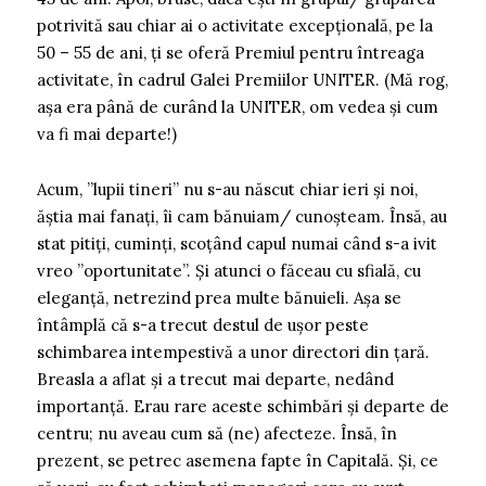
potrivită sau chiar ai o activitate excepțională, pe la
50 – 55 de ani, ți se oferă Premiul pentru întreaga
activitate, în cadrul Galei Premiilor UNITER. (Mă rog,
așa era până de curând la UNITER, om vedea și cum
va fi mai departe!)
Acum, ”lupii tineri” nu s-au născut chiar ieri și noi,
ăștia mai fanați, îi cam bănuiam/ cunoșteam. Însă, au
stat pitiți, cuminți, scoțând capul numai când s-a ivit
vreo ”oportunitate”. Și atunci o făceau cu sfială, cu
eleganță, netrezind prea multe bănuieli. Așa se
întâmplă că s-a trecut destul de ușor peste
schimbarea intempestivă a unor directori din țară.
Breasla a aflat și a trecut mai departe, nedând
importanță. Erau rare aceste schimbări și departe de
centru; nu aveau cum să (ne) afecteze. Însă, în
prezent, se petrec asemena fapte în Capitală. Și, ce