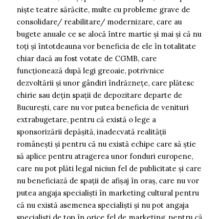
niște teatre sărăcite, multe cu probleme grave de
consolidare/ reabilitare/ modernizare, care au
bugete anuale ce se alocă între martie și mai și că nu
toți și întotdeauna vor beneficia de ele în totalitate
chiar dacă au fost votate de CGMB, care
funcționează după legi greoaie, potrivnice
dezvoltării și unor gândiri îndrăznețe, care plătesc
chirie sau dețin spații de depozitare departe de
București, care nu vor putea beneficia de venituri
extrabugetare, pentru că există o lege a
sponsorizării depășită, inadecvată realității
românești și pentru că nu există echipe care să știe
să aplice pentru atragerea unor fonduri europene,
care nu pot plăti legal niciun fel de publicitate și care
nu beneficiază de spații de afișaj în oraș, care nu vor
putea angaja specialiști în marketing cultural pentru
că nu există asemenea specialiști și nu pot angaja
specialiști de top în orice fel de marketing, pentru că