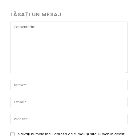
LĂSAȚI UN MESAJ
Comentariu:
Nume
Email
Websi
Salvați numele meu, adresa de e-mail și site-ul web în acest