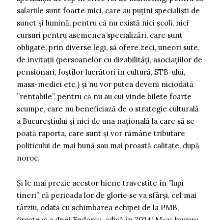
salariile sunt foarte mici, care au puțini specialiști de
sunet și lumină, pentru că nu există nici școli, nici
cursuri pentru asemenea specializări, care sunt
obligate, prin diverse legi, să ofere zeci, uneori sute,
de invitații (persoanelor cu dizabilități, asociațiilor de
pensionari, foștilor lucrători în cultură, STB-ului,
mass-mediei etc.) și nu vor putea deveni niciodată
”rentabile”, pentru că nu au cui vinde bilete foarte
scumpe, care nu beneficiază de o strategie culturală
a Bucureștiului și nici de una națională la care să se
poată raporta, care sunt și vor rămâne tributare
politicului de mai bună sau mai proastă calitate, după
noroc.
Și le mai prezic acestor hiene travestite în ”lupi
tineri” că perioada lor de glorie se va sfârși, cel mai
târziu, odată cu schimbarea echipei de la PMB,
firește și a dnei Fedorca, adică în 2024! M-aș bucura