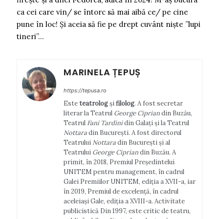
ca cei care vin/ se întorc să mai aibă ce/ pe cine
pune în loc! Și aceia să fie pe drept cuvânt niște ”lupi
tineri”…
MARINELA ȚEPUȘ
https://tepusa.ro
Este
teatrolog
și
filolog
. A fost secretar
literar la Teatrul
George Ciprian
din Buzău,
Teatrul
Fani Tardini
din Galați și la Teatrul
Nottara
din București. A fost directorul
Teatrului
Nottara
din București și al
Teatrului
George Ciprian
din Buzău. A
primit, în 2018, Premiul Președintelui
UNITEM pentru management, în cadrul
Galei Premiilor UNITEM, ediția a XVII-a, iar
în 2019, Premiul de excelență, în cadrul
aceleiași Gale, ediția a XVIII-a. Activitate
publicistică Din 1997, este critic de teatru,