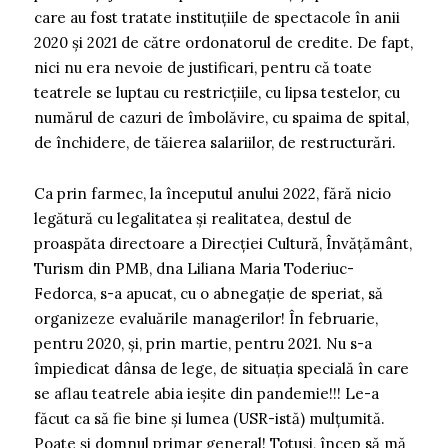
care au fost tratate instituțiile de spectacole în anii
2020 și 2021 de către ordonatorul de credite. De fapt,
nici nu era nevoie de justificari, pentru că toate
teatrele se luptau cu restricțiile, cu lipsa testelor, cu
numărul de cazuri de îmbolăvire, cu spaima de spital,
de închidere, de tăierea salariilor, de restructurări.
Ca prin farmec, la începutul anului 2022, fără nicio
legătură cu legalitatea și realitatea, destul de
proaspăta directoare a Direcției Cultură, Învățământ,
Turism din PMB, dna Liliana Maria Toderiuc-
Fedorca, s-a apucat, cu o abnegație de speriat, să
organizeze evaluările managerilor! În februarie,
pentru 2020, și, prin martie, pentru 2021. Nu s-a
împiedicat dânsa de lege, de situația specială în care
se aflau teatrele abia ieșite din pandemie!!! Le-a
făcut ca să fie bine și lumea (USR-istă) mulțumită.
Poate și domnul primar general! Totuși, încep să mă