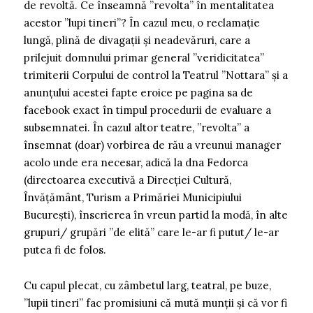
de revoltă. Ce înseamnă ”revolta” în mentalitatea
acestor ”lupi tineri”? În cazul meu, o reclamație
lungă, plină de divagații și neadevăruri, care a
prilejuit domnului primar general ”veridicitatea”
trimiterii Corpului de control la Teatrul ”Nottara” și a
anunțului acestei fapte eroice pe pagina sa de
facebook exact în timpul procedurii de evaluare a
subsemnatei. În cazul altor teatre, ”revolta” a
însemnat (doar) vorbirea de rău a vreunui manager
acolo unde era necesar, adică la dna Fedorca
(directoarea executivă a Direcției Cultură,
Învățământ, Turism a Primăriei Municipiului
București), înscrierea în vreun partid la modă, în alte
grupuri/ grupări ”de elită” care le-ar fi putut/ le-ar
putea fi de folos.
Cu capul plecat, cu zâmbetul larg, teatral, pe buze,
”lupii tineri” fac promisiuni că mută munții și că vor fi