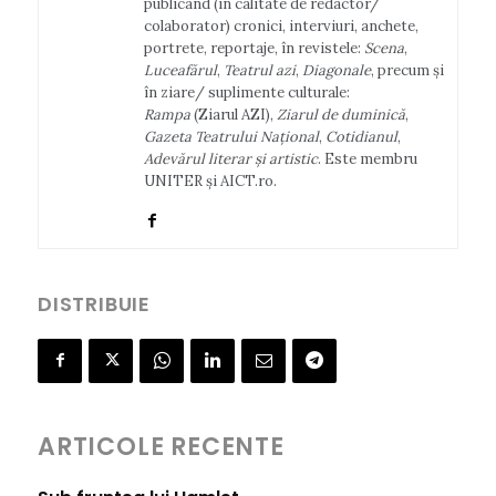
publicând (în calitate de redactor/
colaborator) cronici, interviuri, anchete,
portrete, reportaje, în revistele:
Scena
,
Luceafărul
,
Teatrul azi
,
Diagonale
, precum și
în ziare/ suplimente culturale:
Rampa
(Ziarul AZI),
Ziarul de duminică
,
Gazeta Teatrului Național
,
Cotidianul
,
Adevărul literar şi artistic
. Este membru
UNITER și AICT.ro.
DISTRIBUIE
ARTICOLE RECENTE