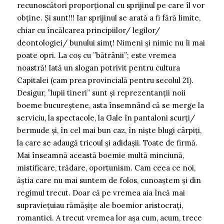
recunoscători proporțional cu sprijinul pe care îl vor
obține. Și sunt!!! Iar sprijinul se arată a fi fără limite,
chiar cu încălcarea principiilor/ legilor/
deontologiei/ bunului simț! Nimeni și nimic nu îi mai
poate opri. La coș cu ”bătrânii”; este vremea
noastră! Iată un slogan potrivit pentru cultura
Capitalei (cam prea provincială pentru secolul 21).
Desigur, ”lupii tineri” sunt și reprezentanții noii
boeme bucureștene, asta însemnând că se merge la
serviciu, la spectacole, la Gale în pantaloni scurți/
bermude și, în cel mai bun caz, în niște blugi cârpiți,
la care se adaugă tricoul și adidașii. Toate de firmă.
Mai înseamnă această boemie multă minciună,
mistificare, trădare, oportunism. Cam ceea ce noi,
ăștia care nu mai suntem de folos, cunoaștem și din
regimul trecut. Doar că pe vremea aia încă mai
supraviețuiau rămășițe ale boemior aristocrați,
romantici. A trecut vremea lor așa cum, acum, trece