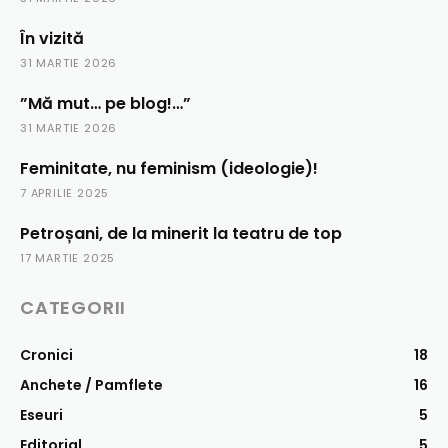
În vizită
31 MARTIE 2026
”Mă mut… pe blog!…”
31 MARTIE 2026
Feminitate, nu feminism (ideologie)!
7 APRILIE 2025
Petroșani, de la minerit la teatru de top
17 MARTIE 2025
CATEGORII
Cronici
18
Anchete / Pamflete
16
Eseuri
5
Editorial
5