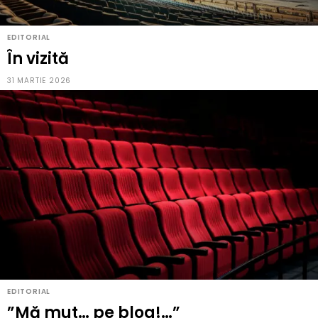
EDITORIAL
În vizită
31 MARTIE 2026
EDITORIAL
”Mă mut… pe blog!…”