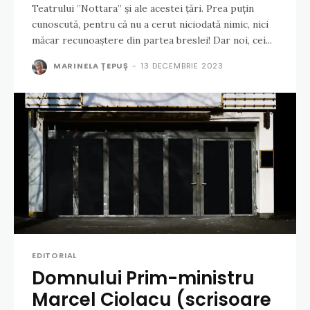
Teatrului ”Nottara” și ale acestei țări. Prea puțin
cunoscută, pentru că nu a cerut niciodată nimic, nici
măcar recunoaștere din partea breslei! Dar noi, cei...
MARINELA ȚEPUȘ
-
13 DECEMBRIE 2023
EDITORIAL
Domnului Prim-ministru
Marcel Ciolacu (scrisoare