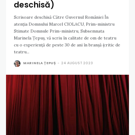
deschisă)
Scrisoare deschisă Către Guvernul României În
atenția Domnului Marcel CIOLACU, Prim-ministru
Stimate Domnule Prim-ministru, Subsemnata
Marinela Țepuș, vă scriu în calitate de om de teatru
cu o experiență de peste 30 de ani în branșă (critic de
teatru...
MARINELA ȚEPUȘ
-
24 AUGUST 2023