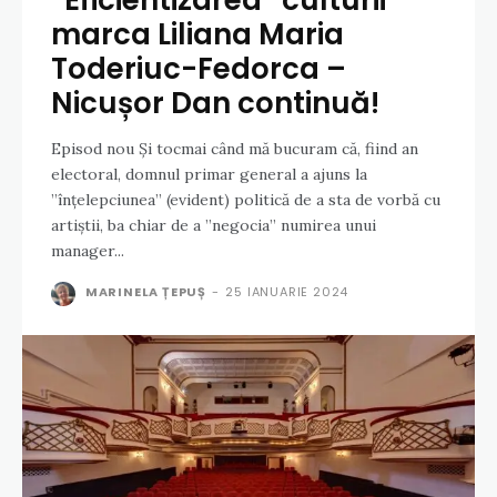
”Eficientizarea” culturii
marca Liliana Maria
Toderiuc-Fedorca –
Nicușor Dan continuă!
Episod nou Și tocmai când mă bucuram că, fiind an
electoral, domnul primar general a ajuns la
”înțelepciunea” (evident) politică de a sta de vorbă cu
artiștii, ba chiar de a ”negocia” numirea unui
manager...
MARINELA ȚEPUȘ
-
25 IANUARIE 2024