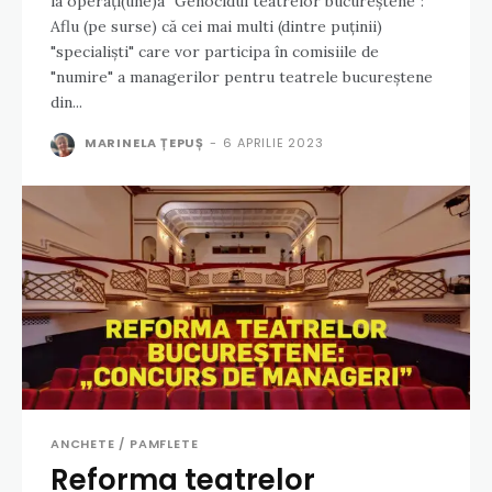
la operați(une)a "Genocidul teatrelor bucureștene":
Aflu (pe surse) că cei mai multi (dintre puținii)
"specialiști" care vor participa în comisiile de
"numire" a managerilor pentru teatrele bucureștene
din...
MARINELA ȚEPUȘ
-
6 APRILIE 2023
ANCHETE / PAMFLETE
Reforma teatrelor