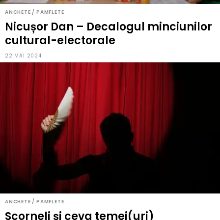
ANCHETE / PAMFLETE
Nicușor Dan – Decalogul minciunilor
cultural-electorale
22 MAI 2024
ANCHETE / PAMFLETE
Scorneli și ceva temei(uri)