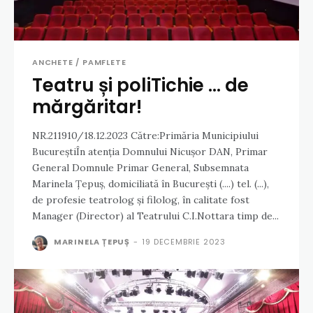
ANCHETE / PAMFLETE
Teatru și poliTichie … de
mărgăritar!
NR.211910/18.12.2023 Către:Primăria Municipiului
BucureștiÎn atenția Domnului Nicușor DAN, Primar
General Domnule Primar General, Subsemnata
Marinela Țepuș, domiciliată în București (....) tel. (...),
de profesie teatrolog și filolog, în calitate fost
Manager (Director) al Teatrului C.I.Nottara timp de...
MARINELA ȚEPUȘ
-
19 DECEMBRIE 2023