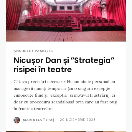
ANCHETE / PAMFLETE
Nicușor Dan și ”Strategia”
risipei în teatre
Câteva precizări necesare: Nu am nimic personal cu
managerii numiți temporar (cu o singură excepție,
cunoscute fiind și ”excepția”, și motivul frustrării), ci
doar cu procedura scandaloasă prin care au fost puși
în fruntea teatrelor...
MARINELA ȚEPUȘ
-
20 NOIEMBRIE 2023