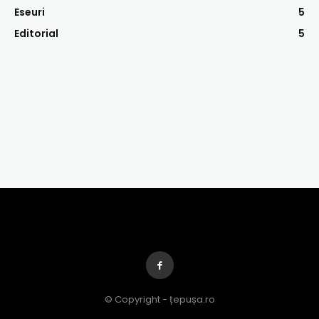
Eseuri
5
Editorial
5
© Copyright - țepușa.ro