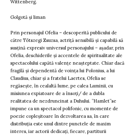
Wittenberg.
Golgotă și liman
Prin personajul Ofelia – descoperită publicului de
către Tőtszegi Zsuzsa, actriță sensibilă și capabilă să
susțină expresiv universul personajului – așadar, prin
Ofelia, deschiderile și accentele de spiritualitate ale
spectacolului capătă valențe neașteptate. Chiar dacă
fragilă și dependentă de voința lui Polonius, a lui
Claudius, chiar și a fratelui Laertes, Ofelia se
regăsește, în cealaltă lume, pe calea Luminii, cu
misiunea expiatoare de a însoți/ de a dubla
realitatea de nezdruncinat a Duhului. ”Hamlet”se
impune ca un spectacol polifonic, cu momente de
poezie copleșitoare în dezvoltarea sa, în care
distribuția este unul dintre punctele de maxim
interes, iar actorii dedicați, fiecare, partiturii