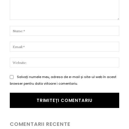
Comentariu:
Nume
Email
Websi
Salvați numele meu, adresa de e-mail și site-ul web în acest
browser pentru data viitoare i comentariu.
COMENTARII RECENTE