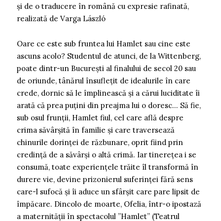
și de o traducere în română cu expresie rafinată,
realizată de Varga László
Oare ce este sub fruntea lui Hamlet sau cine este
ascuns acolo? Studentul de atunci, de la Wittenberg,
poate dintr-un București al finalului de secol 20 sau
de oriunde, tânărul însuflețit de idealurile în care
crede, dornic să le împlinească și a cărui luciditate îi
arată că prea puțini din preajma lui o doresc… Să fie,
sub osul frunții, Hamlet fiul, cel care află despre
crima săvârșită în familie și care traversează
chinurile dorinței de răzbunare, oprit fiind prin
credință de a săvârși o altă crimă. Iar tinerețea i se
consumă, toate experiențele trăite îl transformă în
durere vie, devine prizonierul suferinței fără sens
care-l sufocă și îi aduce un sfârșit care pare lipsit de
împăcare. Dincolo de moarte, Ofelia, într-o ipostază
a maternității în spectacolul ”Hamlet” (Teatrul