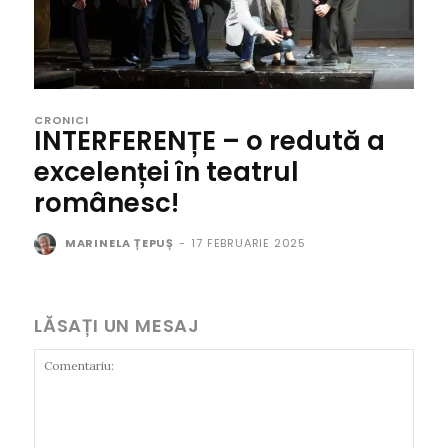
CRONICI
INTERFERENȚE – o redută a
excelenței în teatrul
românesc!
MARINELA ȚEPUȘ
-
17 FEBRUARIE 2025
LĂSAȚI UN MESAJ