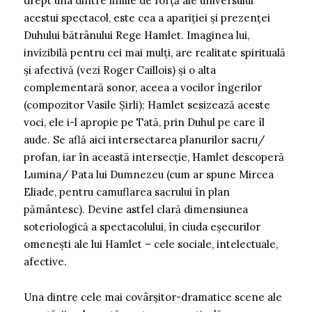
drept una dintre liniile de forță ale universului
acestui spectacol, este cea a apariției și prezenței
Duhului bătrânului Rege Hamlet. Imaginea lui,
invizibilă pentru cei mai mulți, are realitate spirituală
și afectivă (vezi Roger Caillois) și o alta
complementară sonor, aceea a vocilor îngerilor
(compozitor Vasile Șirli); Hamlet sesizează aceste
voci, ele i-l apropie pe Tată, prin Duhul pe care îl
aude. Se află aici intersectarea planurilor sacru/
profan, iar în această intersecție, Hamlet descoperă
Lumina/ Pata lui Dumnezeu (cum ar spune Mircea
Eliade, pentru camuflarea sacrului în plan
pământesc). Devine astfel clară dimensiunea
soteriologică a spectacolului, în ciuda eșecurilor
omenești ale lui Hamlet – cele sociale, intelectuale,
afective.
Una dintre cele mai covârșitor-dramatice scene ale