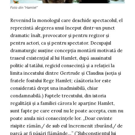
Foto din ”Hamlet”
Revenind la monologul care deschide spectacolul, el
reprezintă alegerea unui început dintr-un punct
dramatic înalt, provocator și pentru regizor și
pentru actori, ca și pentru spectator. Decupajul
dramaturgic susține concepția montării motivată de
traseul existențial al lui Hamlet, după asasinatul
politic al tatălui, regicid consecință și a relației la
limita incestului dintre Gertrude și Claudius (soția și
fratele fostului Rege Hamlet; căsătoria lor este
considerată drept una inadmisibilă, chiar
condamnabilă.) Faptele trecutului, din istoria
regalității și a familiei cărora le aparține Hamlet,
sunt fapte pe care eroul nu le poate accepta, cum nu
poate anula nici consecințele lor. „Doar cuvinte
risipite rămân,/ de sub eul încremenit zburând,/ de
parcă ar fi păsări flămânde…” (”Subconștientul lui