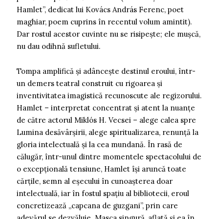
Hamlet”, dedicat lui Kovács András Ferenc, poet
maghiar, poem cuprins în recentul volum amintit).
Dar rostul acestor cuvinte nu se risipește; ele mușcă,
nu dau odihnă sufletului.
Tompa amplifică și adâncește destinul eroului, într-
un demers teatral construit cu rigoarea și
inventivitatea imagistică recunoscute ale regizorului.
Hamlet – interpretat concentrat și atent la nuanțe
de către actorul Miklós H. Vecsei – alege calea spre
Lumina desăvârșirii, alege spiritualizarea, renunță la
gloria intelectuală și la cea mundană. În rasă de
călugăr, într-unul dintre momentele spectacolului de
o excepțională tensiune, Hamlet își aruncă toate
cărțile, semn al eșecului în cunoașterea doar
intelectuală, iar în fostul spațiu al bibliotecii, eroul
concretizează „capcana de guzgani”, prin care
adevărul se dezvăluie. Masca singură, aflată și ea în