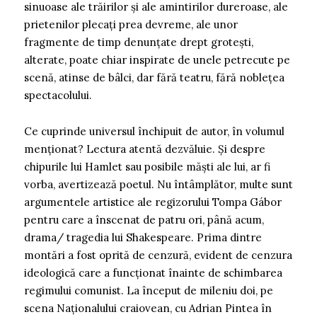
sinuoase ale trăirilor și ale amintirilor dureroase, ale
prietenilor plecați prea devreme, ale unor
fragmente de timp denunțate drept grotești,
alterate, poate chiar inspirate de unele petrecute pe
scenă, atinse de bâlci, dar fără teatru, fără noblețea
spectacolului.
Ce cuprinde universul închipuit de autor, în volumul
menționat? Lectura atentă dezvăluie. Și despre
chipurile lui Hamlet sau posibile măști ale lui, ar fi
vorba, avertizează poetul. Nu întâmplător, multe sunt
argumentele artistice ale regizorului Tompa Gábor
pentru care a înscenat de patru ori, până acum,
drama/ tragedia lui Shakespeare. Prima dintre
montări a fost oprită de cenzură, evident de cenzura
ideologică care a funcționat înainte de schimbarea
regimului comunist. La început de mileniu doi, pe
scena Naționalului craiovean, cu Adrian Pintea în