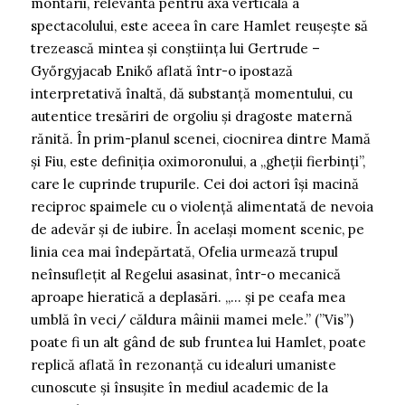
montării, relevantă pentru axa verticală a
spectacolului, este aceea în care Hamlet reușește să
trezească mintea și conștiința lui Gertrude –
Győrgyjacab Enikő aflată într-o ipostază
interpretativă înaltă, dă substanță momentului, cu
autentice tresăriri de orgoliu și dragoste maternă
rănită. În prim-planul scenei, ciocnirea dintre Mamă
și Fiu, este definiția oximoronului, a „gheții fierbinți”,
care le cuprinde trupurile. Cei doi actori își macină
reciproc spaimele cu o violență alimentată de nevoia
de adevăr și de iubire. În același moment scenic, pe
linia cea mai îndepărtată, Ofelia urmează trupul
neînsuflețit al Regelui asasinat, într-o mecanică
aproape hieratică a deplasări. „… și pe ceafa mea
umblă în veci/ căldura mâinii mamei mele.” (”Vis”)
poate fi un alt gând de sub fruntea lui Hamlet, poate
replică aflată în rezonanță cu idealuri umaniste
cunoscute și însușite în mediul academic de la