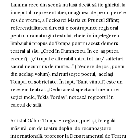
Lumina rece din scenă nu lasă decât să fie ghicită, la
începutul reprezentației, imaginea, de pe un perete
ros de vreme, a Fecioarei Maria cu Pruncul Sfânt;
referențialitatea directă e contrapunct regizoral
pentru dramaturgia textului, cheie în înțelegerea
limbajului propus de Tompa pentru acest demers
teatral al său. „Cred în Dumnezeu. În ce-aș putea
crede?(…)/ trupul e alterabil întru tot, iar/ sufletu-i
sacrul necuprins de minte…” (”Vedere de jos”, poem
din același volum), mărturisește poetul, același
Tompa, cu sobrietate. În fapt, ”Sunt vântul”, este un
recviem teatral. „Dedic acest spectacol memoriei
soției mele, Tekla Torday”, notează regizorul în
caietul de sală.
Artistul Gábor Tompa – regizor, poet și, în egală
măsură, om de teatru deplin, de recunoaștere
internațională, profesor la Departamentul de Teatru