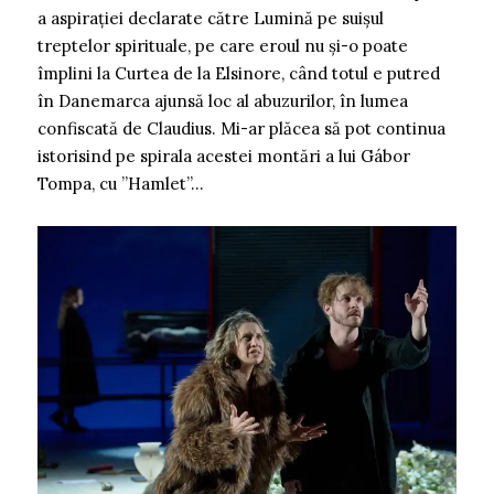
a aspirației declarate către Lumină pe suișul
treptelor spirituale, pe care eroul nu și-o poate
împlini la Curtea de la Elsinore, când totul e putred
în Danemarca ajunsă loc al abuzurilor, în lumea
confiscată de Claudius. Mi-ar plăcea să pot continua
istorisind pe spirala acestei montări a lui Gábor
Tompa, cu ”Hamlet”…