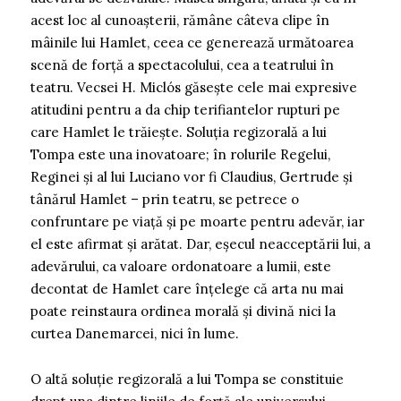
acest loc al cunoașterii, rămâne câteva clipe în
mâinile lui Hamlet, ceea ce generează următoarea
scenă de forță a spectacolului, cea a teatrului în
teatru. Vecsei H. Miclós găsește cele mai expresive
atitudini pentru a da chip terifiantelor rupturi pe
care Hamlet le trăiește. Soluția regizorală a lui
Tompa este una inovatoare; în rolurile Regelui,
Reginei și al lui Luciano vor fi Claudius, Gertrude și
tânărul Hamlet – prin teatru, se petrece o
confruntare pe viață și pe moarte pentru adevăr, iar
el este afirmat și arătat. Dar, eșecul neacceptării lui, a
adevărului, ca valoare ordonatoare a lumii, este
decontat de Hamlet care înțelege că arta nu mai
poate reinstaura ordinea morală și divină nici la
curtea Danemarcei, nici în lume.
O altă soluție regizorală a lui Tompa se constituie