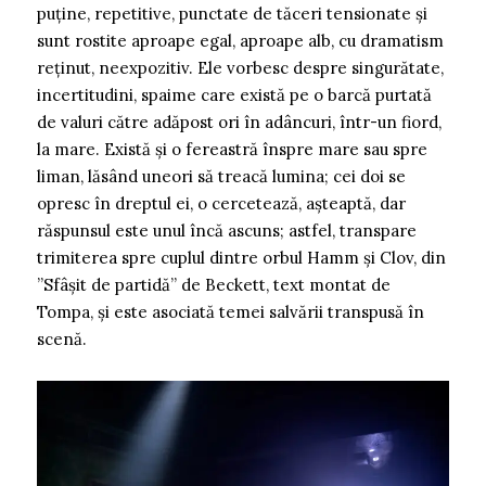
puține, repetitive, punctate de tăceri tensionate și
sunt rostite aproape egal, aproape alb, cu dramatism
reținut, neexpozitiv. Ele vorbesc despre singurătate,
incertitudini, spaime care există pe o barcă purtată
de valuri către adăpost ori în adâncuri, într-un fiord,
la mare. Există și o fereastră înspre mare sau spre
liman, lăsând uneori să treacă lumina; cei doi se
opresc în dreptul ei, o cercetează, așteaptă, dar
răspunsul este unul încă ascuns; astfel, transpare
trimiterea spre cuplul dintre orbul Hamm și Clov, din
”Sfâșit de partidă” de Beckett, text montat de
Tompa, și este asociată temei salvării transpusă în
scenă.