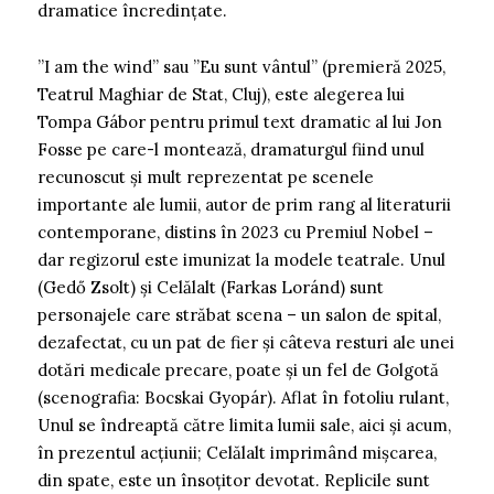
dramatice încredințate.
”I am the wind” sau ”Eu sunt vântul” (premieră 2025,
Teatrul Maghiar de Stat, Cluj), este alegerea lui
Tompa Gábor pentru primul text dramatic al lui Jon
Fosse pe care-l montează, dramaturgul fiind unul
recunoscut și mult reprezentat pe scenele
importante ale lumii, autor de prim rang al literaturii
contemporane, distins în 2023 cu Premiul Nobel –
dar regizorul este imunizat la modele teatrale. Unul
(Gedő Zsolt) și Celălalt (Farkas Loránd) sunt
personajele care străbat scena – un salon de spital,
dezafectat, cu un pat de fier și câteva resturi ale unei
dotări medicale precare, poate și un fel de Golgotă
(scenografia: Bocskai Gyopár). Aflat în fotoliu rulant,
Unul se îndreaptă către limita lumii sale, aici și acum,
în prezentul acțiunii; Celălalt imprimând mișcarea,
din spate, este un însoțitor devotat. Replicile sunt