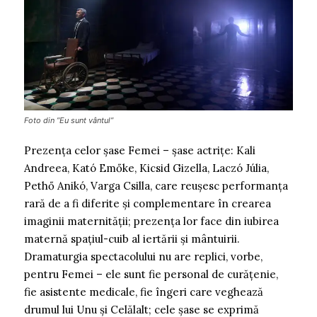
Foto din ”Eu sunt vântul”
Prezența celor șase Femei – șase actrițe: Kali
Andreea, Kató Emőke, Kicsid Gizella, Laczó Júlia,
Pethő Anikó, Varga Csilla, care reușesc performanța
rară de a fi diferite și complementare în crearea
imaginii maternității; prezența lor face din iubirea
maternă spațiul-cuib al iertării și mântuirii.
Dramaturgia spectacolului nu are replici, vorbe,
pentru Femei – ele sunt fie personal de curățenie,
fie asistente medicale, fie îngeri care veghează
drumul lui Unu și Celălalt; cele șase se exprimă