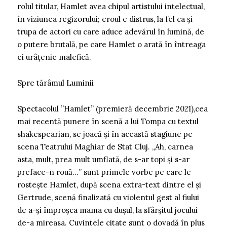
rolul titular, Hamlet avea chipul artistului intelectual,
în viziunea regizorului; eroul e distrus, la fel ca și
trupa de actori cu care aduce adevărul în lumină, de
o putere brutală, pe care Hamlet o arată în întreaga
ei urâțenie malefică.
Spre tărâmul Luminii
Spectacolul ”Hamlet” (premieră decembrie 2021),cea
mai recentă punere în scenă a lui Tompa cu textul
shakespearian, se joacă și în această stagiune pe
scena Teatrului Maghiar de Stat Cluj. „Ah, carnea
asta, mult, prea mult umflată, de s-ar topi și s-ar
preface-n rouă…” sunt primele vorbe pe care le
rostește Hamlet, după scena extra-text dintre el și
Gertrude, scenă finalizată cu violentul gest al fiului
de a-și împroșca mama cu dușul, la sfârșitul jocului
de-a mireasa. Cuvintele citate sunt o dovadă în plus