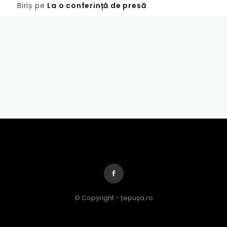
Biriș
pe
La o conferință de presă
© Copyright - țepușa.ro