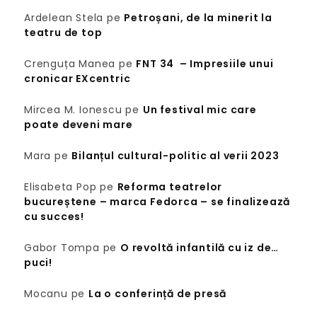
Ardelean Stela
pe
Petroșani, de la minerit la
teatru de top
Crenguța Manea
pe
FNT 34 – Impresiile unui
cronicar EXcentric
Mircea M. Ionescu
pe
Un festival mic care
poate deveni mare
Mara
pe
Bilanțul cultural-politic al verii 2023
Elisabeta Pop
pe
Reforma teatrelor
bucureștene – marca Fedorca – se finalizează
cu succes!
Gabor Tompa
pe
O revoltă infantilă cu iz de…
puci!
Mocanu
pe
La o conferință de presă