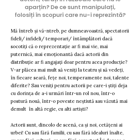
aparțin? De ce sunt manipulați,
folosiți în scopuri care nu-i reprezintă?
Mă întreb și vă-ntreb, pe dumneavoastră, spectatorii
fideli/ infideli/ temporari/ întâmplători dacă
socotiți că o reprezentație ar fi mai vie, mai
puternică, mai emoționantă dacă actorii din
distribuție ar fi angajați doar pentru acea producție?
V-ar plăcea mai mult să veniți la teatru și să vedeți,
în fiecare seară, fețe noi, temperamente noi, talente
diferite? Sau veniți pentru actorii pe care-i știți deja
cu dorința de a-i urmări într-un rol nou, într-o
postură nouă, într-o poveste neștiută sau văzută mai
demult în altă regie, cu alti artiști?
Actorii sunt, dincolo de scenă, ca și noi, cetățeni ai
urbei! Cu sau fără familii, cu sau fără idealuri înalte,