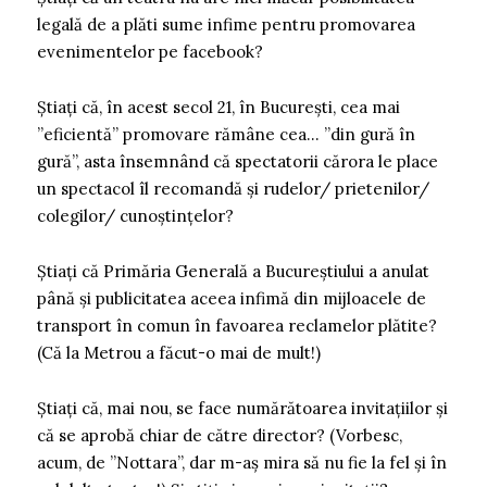
legală de a plăti sume infime pentru promovarea
evenimentelor pe facebook?
Știați că, în acest secol 21, în București, cea mai
”eficientă” promovare rămâne cea… ”din gură în
gură”, asta însemnând că spectatorii cărora le place
un spectacol îl recomandă și rudelor/ prietenilor/
colegilor/ cunoștințelor?
Știați că Primăria Generală a Bucureștiului a anulat
până și publicitatea aceea infimă din mijloacele de
transport în comun în favoarea reclamelor plătite?
(Că la Metrou a făcut-o mai de mult!)
Știați că, mai nou, se face numărătoarea invitațiilor și
că se aprobă chiar de către director? (Vorbesc,
acum, de ”Nottara”, dar m-aș mira să nu fie la fel și în