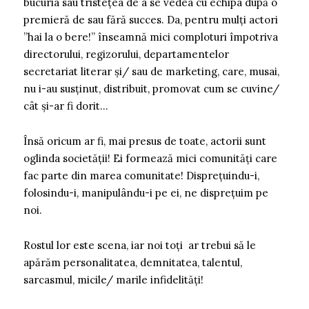
bucuria sau tristețea de a se vedea cu echipa după o
premieră de sau fără succes. Da, pentru mulți actori
”hai la o bere!” înseamnă mici comploturi împotriva
directorului, regizorului, departamentelor
secretariat literar și/ sau de marketing, care, musai,
nu i-au susținut, distribuit, promovat cum se cuvine/
cât și-ar fi dorit…
Însă oricum ar fi, mai presus de toate, actorii sunt
oglinda societății! Ei formează mici comunități care
fac parte din marea comunitate! Disprețuindu-i,
folosindu-i, manipulându-i pe ei, ne disprețuim pe
noi.
Rostul lor este scena, iar noi toți ar trebui să le
apărăm personalitatea, demnitatea, talentul,
sarcasmul, micile/ marile infidelități!