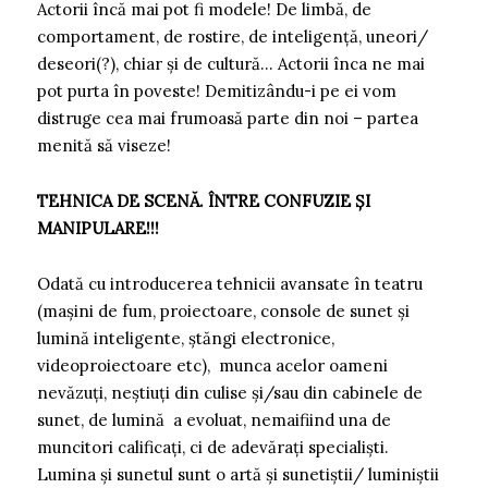
Actorii încă mai pot fi modele! De limbă, de
comportament, de rostire, de inteligență, uneori/
deseori(?), chiar și de cultură… Actorii înca ne mai
pot purta în poveste! Demitizându-i pe ei vom
distruge cea mai frumoasă parte din noi – partea
menită să viseze!
TEHNICA DE SCENĂ. ÎNTRE CONFUZIE ȘI
MANIPULARE!!!
Odată cu introducerea tehnicii avansate în teatru
(mașini de fum, proiectoare, console de sunet și
lumină inteligente, ștăngi electronice,
videoproiectoare etc), munca acelor oameni
nevăzuți, neștiuți din culise și/sau din cabinele de
sunet, de lumină a evoluat, nemaifiind una de
muncitori calificați, ci de adevărați specialiști.
Lumina și sunetul sunt o artă și sunetiștii/ luminiștii