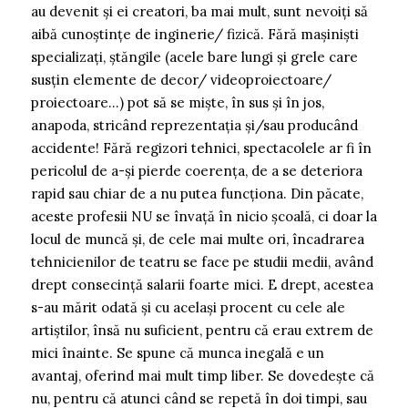
au devenit și ei creatori, ba mai mult, sunt nevoiți să
aibă cunoștințe de inginerie/ fizică. Fără mașiniști
specializați, ștăngile (acele bare lungi și grele care
susțin elemente de decor/ videoproiectoare/
proiectoare…) pot să se miște, în sus și în jos,
anapoda, stricând reprezentația și/sau producând
accidente! Fără regizori tehnici, spectacolele ar fi în
pericolul de a-și pierde coerența, de a se deteriora
rapid sau chiar de a nu putea funcționa. Din păcate,
aceste profesii NU se învață în nicio școală, ci doar la
locul de muncă și, de cele mai multe ori, încadrarea
tehnicienilor de teatru se face pe studii medii, având
drept consecință salarii foarte mici. E drept, acestea
s-au mărit odată și cu același procent cu cele ale
artiștilor, însă nu suficient, pentru că erau extrem de
mici înainte. Se spune că munca inegală e un
avantaj, oferind mai mult timp liber. Se dovedește că
nu, pentru că atunci când se repetă în doi timpi, sau