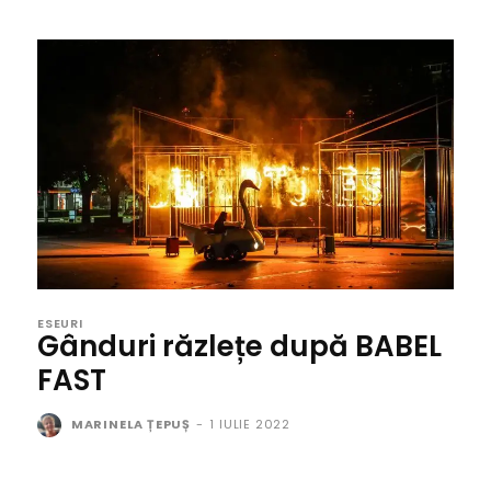
ESEURI
Gânduri răzlețe după BABEL
FAST
MARINELA ȚEPUȘ
-
1 IULIE 2022