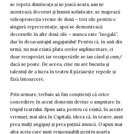
se repetă dimineața și se joacă seara, sau se
montează decoruri și lumini sofisticate, se mapează
videoproiecția vreme de două – trei zile pentru o
singură reprezentație, apoi se demontează
decorurile în alte două zile – munca este ”inegală”,
dar în dezavantajul angajatului! Pentru că, în anii din
urmă, nu mai există plata orelor suplimentare, ci
doar recuperări, iar recuperările se iau când și cum/
dacă se poate. De aceea, cine nu are bucuria și
talentul de a lucra în teatru îl părăsește repede și
fără întoarcere.
Prin urmare, trebuie să fim conștienți că orice
concediere în acest domeniu devine o amputare în
trupul teatrului. Spun asta, pentru că există, în aceste
vremuri, mai ales în Capitală, ideea că, în teatre, sunt
prea mulți angajați și prea puțină muncă. O spun mai
ales aceia care sunt responsabili pentru soarta