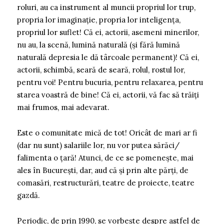
roluri, au ca instrument al muncii propriul lor trup,
propria lor imaginație, propria lor inteligența,
propriul lor suflet! Că ei, actorii, asemeni minerilor,
nu au, la scenă, lumină naturală (și fără lumină
naturală depresia le dă târcoale permanent)! Că ei,
actorii, schimbă, seară de seară, rolul, rostul lor,
pentru voi! Pentru bucuria, pentru relaxarea, pentru
starea voastră de bine! Că ei, actorii, vă fac să trăiți
mai frumos, mai adevarat.
Este o comunitate mică de tot! Oricât de mari ar fi
(dar nu sunt) salariile lor, nu vor putea sărăci/
falimenta o țară! Atunci, de ce se pomenește, mai
ales în București, dar, aud că și prin alte părți, de
comasări, restructurări, teatre de proiecte, teatre
gazdă.
Periodic, de prin 1990, se vorbește despre astfel de