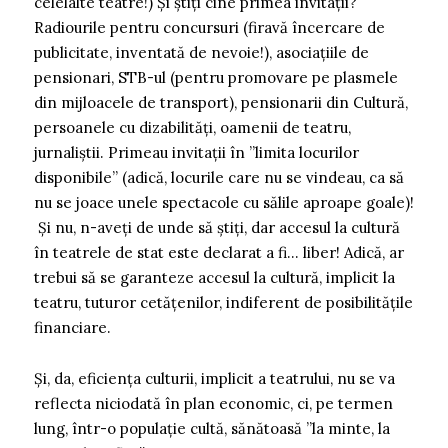
celelalte teatre!) Și știți cine primea invitații?
Radiourile pentru concursuri (firavă încercare de
publicitate, inventată de nevoie!), asociațiile de
pensionari, STB-ul (pentru promovare pe plasmele
din mijloacele de transport), pensionarii din Cultură,
persoanele cu dizabilități, oamenii de teatru,
jurnaliștii. Primeau invitații în ”limita locurilor
disponibile” (adică, locurile care nu se vindeau, ca să
nu se joace unele spectacole cu sălile aproape goale)!
Și nu, n-aveți de unde să știți, dar accesul la cultură
în teatrele de stat este declarat a fi… liber! Adică, ar
trebui să se garanteze accesul la cultură, implicit la
teatru, tuturor cetățenilor, indiferent de posibilitățile
financiare.
Și, da, eficiența culturii, implicit a teatrului, nu se va
reflecta niciodată în plan economic, ci, pe termen
lung, într-o populație cultă, sănătoasă ”la minte, la