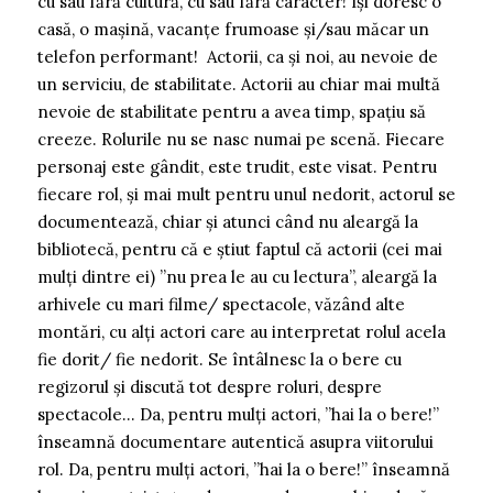
cu sau fără cultură, cu sau fără caracter! Își doresc o
casă, o mașină, vacanțe frumoase și/sau măcar un
telefon performant! Actorii, ca și noi, au nevoie de
un serviciu, de stabilitate. Actorii au chiar mai multă
nevoie de stabilitate pentru a avea timp, spațiu să
creeze. Rolurile nu se nasc numai pe scenă. Fiecare
personaj este gândit, este trudit, este visat. Pentru
fiecare rol, și mai mult pentru unul nedorit, actorul se
documentează, chiar și atunci când nu aleargă la
bibliotecă, pentru că e știut faptul că actorii (cei mai
mulți dintre ei) ”nu prea le au cu lectura”, aleargă la
arhivele cu mari filme/ spectacole, văzând alte
montări, cu alți actori care au interpretat rolul acela
fie dorit/ fie nedorit. Se întâlnesc la o bere cu
regizorul și discută tot despre roluri, despre
spectacole… Da, pentru mulți actori, ”hai la o bere!”
înseamnă documentare autentică asupra viitorului
rol. Da, pentru mulți actori, ”hai la o bere!” înseamnă