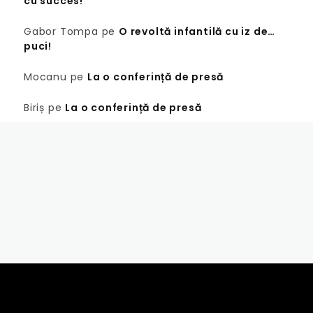
cu succes!
Gabor Tompa
pe
O revoltă infantilă cu iz de…
puci!
Mocanu
pe
La o conferință de presă
Biriș
pe
La o conferință de presă