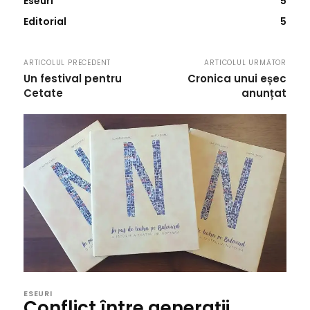
Eseuri
5
Editorial
5
ARTICOLUL PRECEDENT
ARTICOLUL URMĂTOR
Un festival pentru
Cronica unui eșec
Cetate
anunțat
ESEURI
Conflict între generații