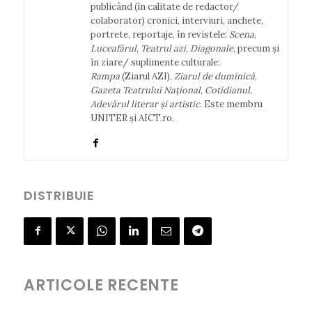
publicând (în calitate de redactor/
colaborator) cronici, interviuri, anchete,
portrete, reportaje, în revistele:
Scena
,
Luceafărul
,
Teatrul azi
,
Diagonale
, precum și
în ziare/ suplimente culturale:
Rampa
(Ziarul AZI),
Ziarul de duminică
,
Gazeta Teatrului Național
,
Cotidianul
,
Adevărul literar şi artistic
. Este membru
UNITER și AICT.ro.
DISTRIBUIE
ARTICOLE RECENTE