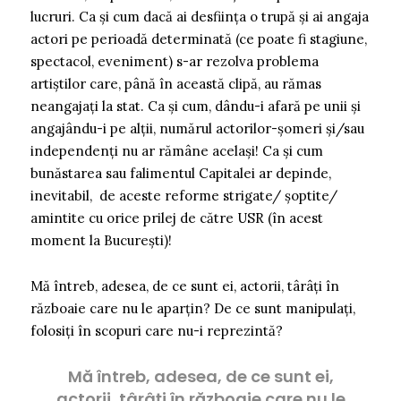
lucruri. Ca și cum dacă ai desființa o trupă și ai angaja
actori pe perioadă determinată (ce poate fi stagiune,
spectacol, eveniment) s-ar rezolva problema
artiștilor care, până în această clipă, au rămas
neangajați la stat. Ca și cum, dându-i afară pe unii și
angajându-i pe alții, numărul actorilor-șomeri și/sau
independenți nu ar rămâne același! Ca și cum
bunăstarea sau falimentul Capitalei ar depinde,
inevitabil, de aceste reforme strigate/ șoptite/
amintite cu orice prilej de către USR (în acest
moment la București)!
Mă întreb, adesea, de ce sunt ei, actorii, târâți în
războaie care nu le aparțin? De ce sunt manipulați,
folosiți în scopuri care nu-i reprezintă?
Mă întreb, adesea, de ce sunt ei,
actorii, târâți în războaie care nu le