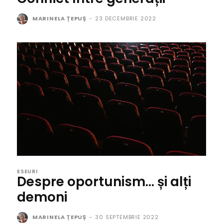
MARINELA ȚEPUȘ
-
23 DECEMBRIE 2022
ESEURI
Despre oportunism… și alți
demoni
MARINELA ȚEPUȘ
-
30 SEPTEMBRIE 2022