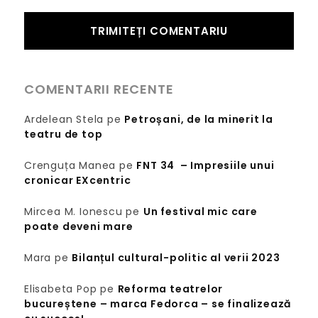
COMENTARII RECENTE
Ardelean Stela
pe
Petroșani, de la minerit la
teatru de top
Crenguța Manea
pe
FNT 34 – Impresiile unui
cronicar EXcentric
Mircea M. Ionescu
pe
Un festival mic care
poate deveni mare
Mara
pe
Bilanțul cultural-politic al verii 2023
Elisabeta Pop
pe
Reforma teatrelor
bucureștene – marca Fedorca – se finalizează