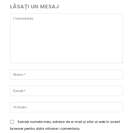
LĂSAȚI UN MESAJ
Comentariu:
Nume
Email
Websi
Salvați numele meu, adresa de e-mail și site-ul web în acest
browser pentru data viitoare i comentariu.