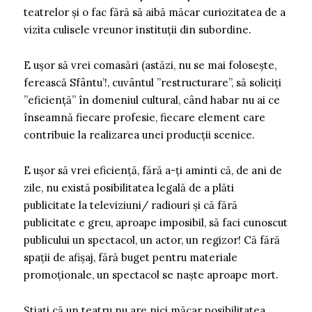
teatrelor și o fac fără să aibă măcar curiozitatea de a
vizita culisele vreunor instituții din subordine.
E ușor să vrei comasări (astăzi, nu se mai folosește,
ferească Sfântu’!, cuvântul ”restructurare”, să soliciți
”eficiență” în domeniul cultural, când habar nu ai ce
înseamnă fiecare profesie, fiecare element care
contribuie la realizarea unei producții scenice.
E ușor să vrei eficiență, fără a-ți aminti că, de ani de
zile, nu există posibilitatea legală de a plăti
publicitate la televiziuni/ radiouri și că fără
publicitate e greu, aproape imposibil, să faci cunoscut
publicului un spectacol, un actor, un regizor! Că fără
spații de afișaj, fără buget pentru materiale
promoționale, un spectacol se naște aproape mort.
Știați că un teatru nu are nici măcar posibilitatea