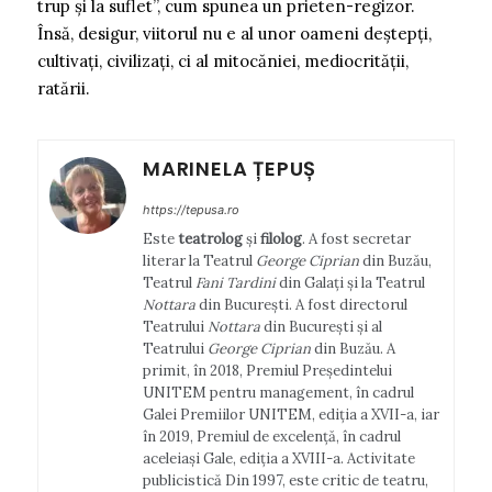
trup și la suflet”, cum spunea un prieten-regizor.
Însă, desigur, viitorul nu e al unor oameni deștepți,
cultivați, civilizați, ci al mitocăniei, mediocrității,
ratării.
MARINELA ȚEPUȘ
https://tepusa.ro
Este
teatrolog
și
filolog
. A fost secretar
literar la Teatrul
George Ciprian
din Buzău,
Teatrul
Fani Tardini
din Galați și la Teatrul
Nottara
din București. A fost directorul
Teatrului
Nottara
din București și al
Teatrului
George Ciprian
din Buzău. A
primit, în 2018, Premiul Președintelui
UNITEM pentru management, în cadrul
Galei Premiilor UNITEM, ediția a XVII-a, iar
în 2019, Premiul de excelență, în cadrul
aceleiași Gale, ediția a XVIII-a. Activitate
publicistică Din 1997, este critic de teatru,